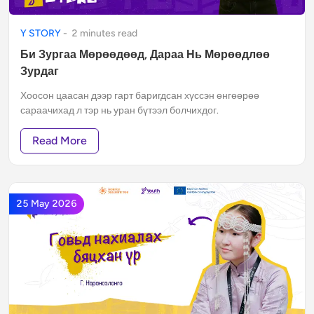
Y STORY
-
2
minute
s
read
Би Зургаа Мөрөөдөөд, Дараа Нь Мөрөөдлөө
Зурдаг
Хоосон цаасан дээр гарт баригдсан хүссэн өнгөөрөө
сараачихад л тэр нь уран бүтээл болчихдог.
Read More
25 May 2026