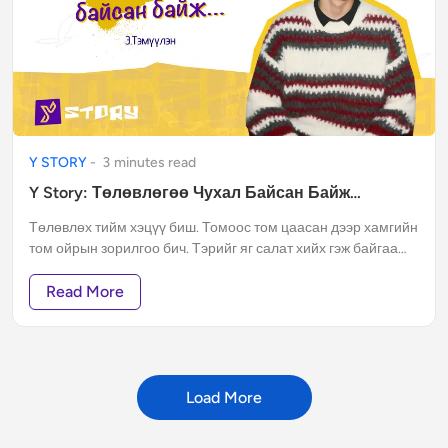
Y STORY
-
3
minute
s
read
Y Story: Төлөвлөгөө Чухал Байсан Байж…
Төлөвлөх тийм хэцүү биш. Томоос том цаасан дээр хамгийн
том ойрын зорилгоо бич. Тэрийг яг салат хийх гэж байгаа
юм шиг юу юунаас бүрдэх вэ гэж бодоод тойруулж зур.
Read More
Load More