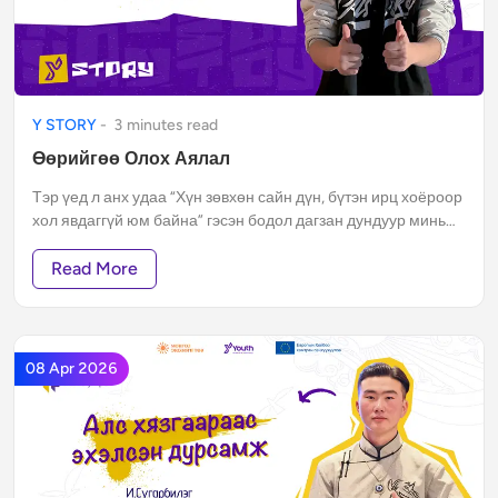
Y STORY
-
3
minute
s
read
Өөрийгөө Олох Аялал
Тэр үед л анх удаа “Хүн зөвхөн сайн дүн, бүтэн ирц хоёроор
хол явдаггүй юм байна” гэсэн бодол дагзан дундуур минь
тас алгадаж, өөрийгөө олох жижигхэн аяллаа эхлүүлэхэд
минь хүргэсэн юм.
Read More
08 Apr 2026