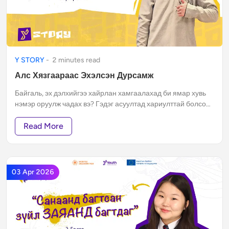
Y STORY
-
2
minute
s
read
Алс Хязгаараас Эхэлсэн Дурсамж
Байгаль, эх дэлхийгээ хайрлан хамгаалахад би ямар хувь
нэмэр оруулж чадах вэ? Гэдэг асуултад хариулттай болсон
байна даа.
Read More
03 Apr 2026