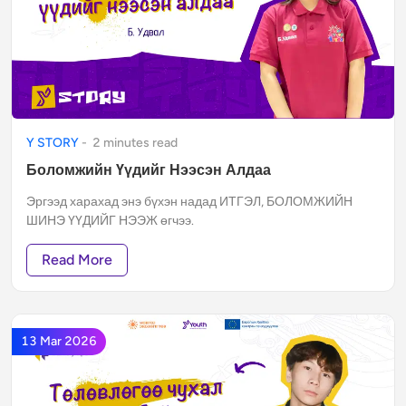
Y STORY
-
2
minute
s
read
Боломжийн Үүдийг Нээсэн Алдаа
Эргээд харахад энэ бүхэн надад ИТГЭЛ, БОЛОМЖИЙН
ШИНЭ ҮҮДИЙГ НЭЭЖ өгчээ.
Read More
13 Mar 2026