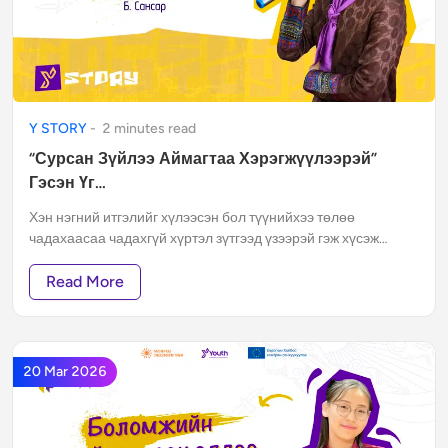
Y STORY
-
2
minute
s
read
“Сурсан Зүйлээ Аймагтаа Хэрэгжүүлээрэй”
Гэсэн Үг…
Хэн нэгний итгэлийг хүлээсэн бол түүнийхээ төлөө
чадахаасаа чадахгүй хүртэл зүтгээд үзээрэй гэж хүсэж
байна.
Read More
20 Mar 2026