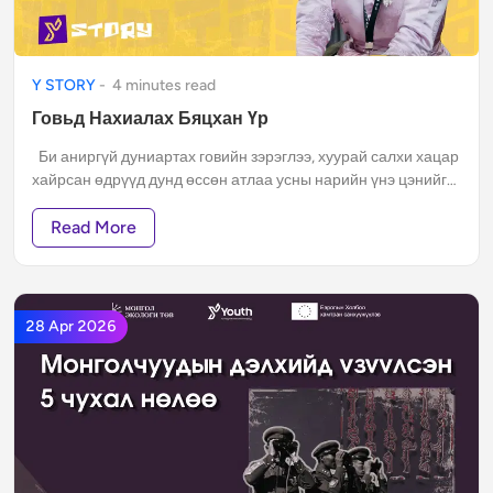
Y STORY
-
4
minute
s
read
Говьд Нахиалах Бяцхан Үр
Би аниргүй дуниартах говийн зэрэглээ, хуурай салхи хацар
хайрсан өдрүүд дунд өссөн атлаа усны нарийн үнэ цэнийг
тэр бүр гүнзгий тунгааж боддоггүй байв.
Read More
28 Apr 2026