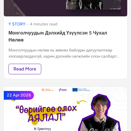
Y STORY
-
4
minute
s
read
Монголчуудын Дэлхийд Үзүүлсэн 5 Чухал
Нөлөө
Монголчуудын нөлөө нь зөвхөн байлдан дагуулалтаар
хязгаарлагдахгүй, харин дэлхийн хөгжлийн олон салбарт
гүн ул мөрөө үлдээсэн байдаг.
Read More
22 Apr 2026