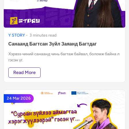
Y STORY
-
3
minute
s
read
Санаанд Багтсан Зүйл Заяанд Багтдаг
Хэрвээ чиний санаанд чинь багтаж байвал, боломж байна л
гэсэн үг.
Read More
24 Mar 2026