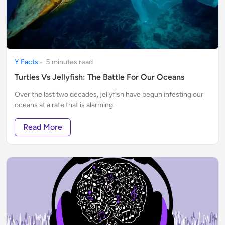
Y Facts
-
5
minute
s
read
Turtles Vs Jellyfish: The Battle For Our Oceans
Over the last two decades, jellyfish have begun infesting our
oceans at a rate that is alarming.
Read More