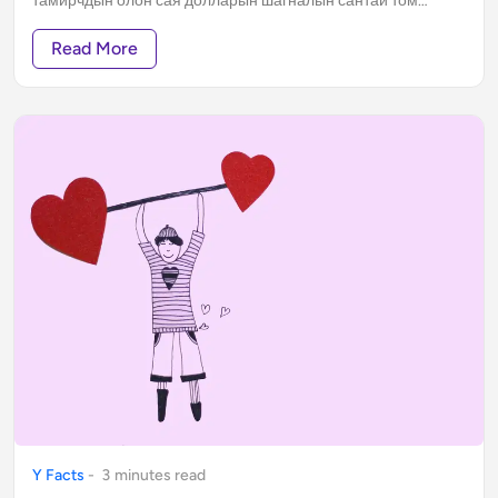
тамирчдын олон сая долларын шагналын сантай том
тэмцээнүүд зохиогддог энэ сонирхолтой спортын талаар
энэ блогоороо танилцуулахыг зорилоо.
Read More
Y Facts
-
3
minute
s
read