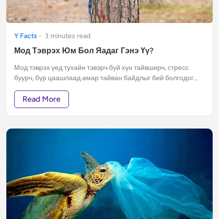
Y Facts
-
3
minute
s
read
Мод Тэврэх Юм Бол Яадаг Гэнэ Үү?
Мод тэврэх үед тухайн тэвэрч буй хүн тайвширч, стресс
буурч, бүр цаашлаад амар тайван байдлыг бий болгодог
окситоцин буюу хайрын даавар ялгаруулдаг.
Read More