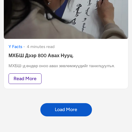
Y Facts
-
4
minute
s
read
МХБШ Дээр 800 Авах Нууц.
МХБШ-д өндөр оноо авах зөвлөмжүүдийг танилцуулъя.
Read More
Load More