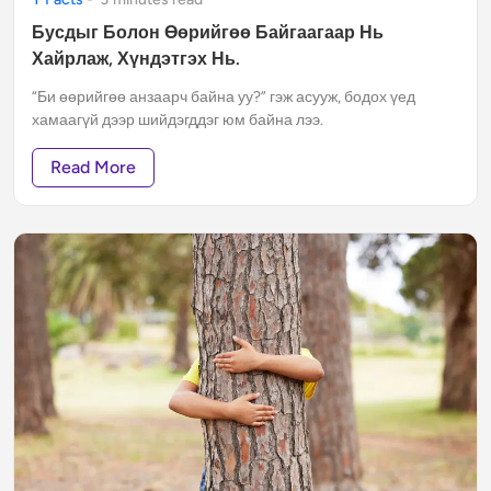
Бусдыг Болон Өөрийгөө Байгаагаар Нь
Хайрлаж, Хүндэтгэх Нь.
“Би өөрийгөө анзаарч байна уу?” гэж асууж, бодох үед
хамаагүй дээр шийдэгддэг юм байна лээ.
Read More