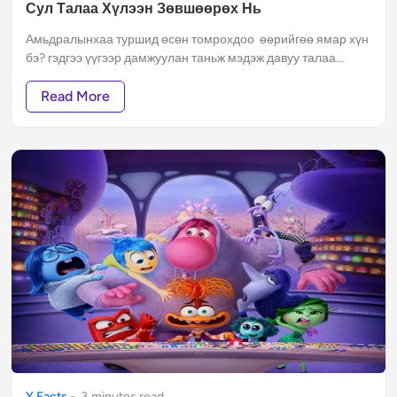
Сул Талаа Хүлээн Зөвшөөрөх Нь
Амьдралынхаа туршид өсөн томрохдоо өөрийгөө ямар хүн
бэ? гэдгээ үүгээр дамжуулан таньж мэдэж давуу талаа
ашиглан бусдад өөрийгөө таниулж, сул талаа үгүй болгох
эсвэл нуух гэж оролддог.
Read More
Y Facts
-
3
minute
s
read