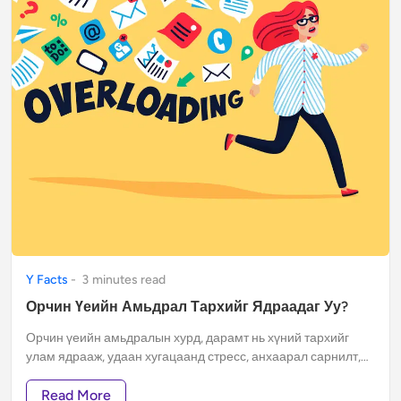
Y Facts
-
3
minute
s
read
Орчин Үеийн Амьдрал Тархийг Ядраадаг Уу?
Орчин үеийн амьдралын хурд, дарамт нь хүний тархийг
улам ядрааж, удаан хугацаанд стресс, анхаарал сарнилт,
сэтгэл гутрал зэрэг олон сөрөг үр дагаварт хүргэх болсныг
судлаачид судалсан байна.
Read More