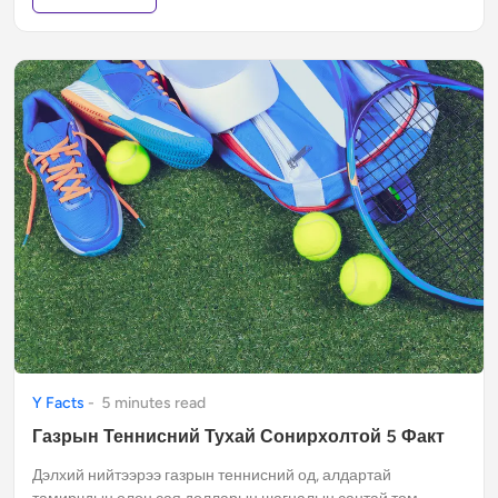
Y Facts
-
5
minute
s
read
Газрын Теннисний Тухай Сонирхолтой 5 Факт
Дэлхий нийтээрээ газрын теннисний од, алдартай