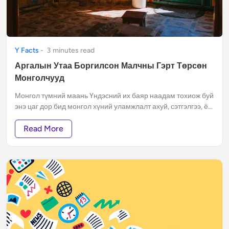
Y Facts
-
3
minute
s
read
Аргалын Утаа Боргилсон Малчны Гэрт Төрсөн
Монголчууд
Монгол түмний маань Үндэсний их баяр наадам тохиож буй
энэ цаг дор бид монгол хүний уламжлалт ахуй, сэтгэлгээ, ёс
заншил, эрхэм чанарыг санаж, түүнээс суралцах нь чухал
билээ.
Read More