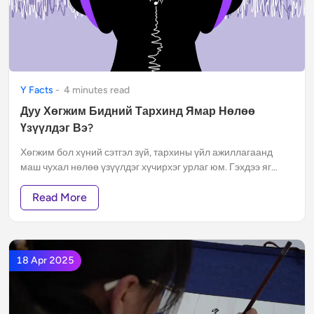
Y Facts
-
4
minute
s
read
Дуу Хөгжим Бидний Тархинд Ямар Нөлөө
Үзүүлдэг Вэ?
Хөгжим бол хүний сэтгэл зүй, тархины үйл ажиллагаанд
маш чухал нөлөө үзүүлдэг хүчирхэг урлаг юм. Гэхдээ яг
яаж?
Read More
18 Apr 2025