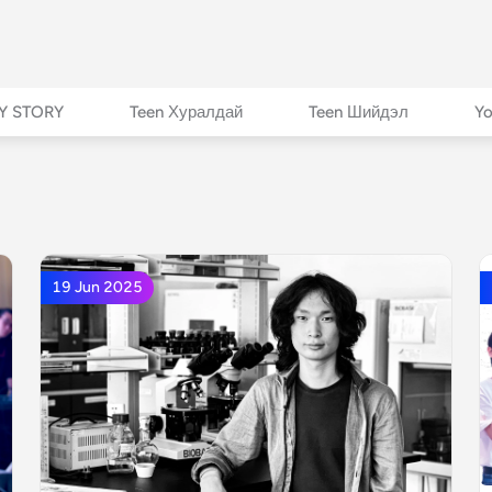
Y STORY
Teen Хуралдай
Teen Шийдэл
Yo
19 Jun 2025