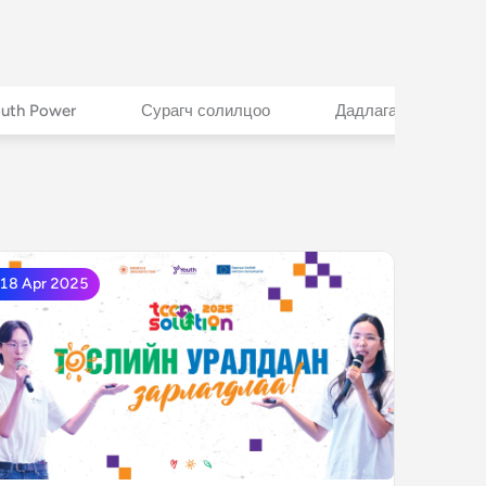
uth Power
Сурагч солилцоо
Дадлага
Y b
18 Apr 2025