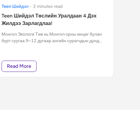
Teen Шийдэл
-
2
minute
s
read
Teen Шийдэл Төслийн Уралдаан 4 Дэх
Жилдээ Зарлагдлаа!
Монгол Экологи Төв нь Монгол орны өнцөг булан
бүрт суугаа 9–12 дугаар ангийн сурагчдын дунд
“Teen Шийдэл” бичил төслийн уралдааныг 4 дэх
жилдээ зарлалаа.
Read More