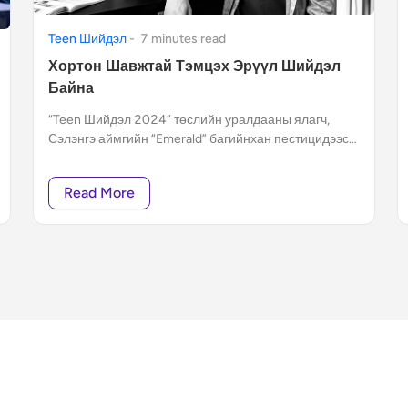
Teen Шийдэл
-
7
minute
s
read
Хортон Шавжтай Тэмцэх Эрүүл Шийдэл
Байна
“Teen Шийдэл 2024” төслийн уралдааны ялагч,
Сэлэнгэ аймгийн “Emerald” багийнхан пестицидээс
ангид эко шавж устгагч төслийн санааг боловсруулж,
10 сая төгрөгний санхүүжилтийн эзэн болсон юм.
Read More