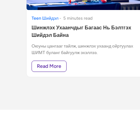
Teen Шийдэл
-
5
minute
s
read
Шинжлэх Ухаанчдыг Багаас Нь Бэлтгэх
Шийдэл Байна
Оюуны цангааг тайлж, шинжлэх ухаанд ойртуулах
ШИМТ буланг байгуулж эхэллээ.
Read More