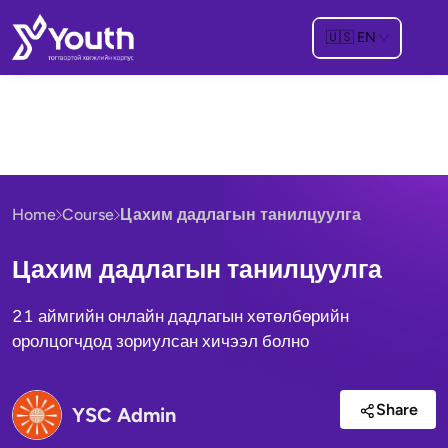
🇺🇸
EN
Home
Course
Цахим дадлагын танилцуулга
Цахим дадлагын танилцуулга
21 аймгийн онлайн дадлагын хөтөлбөрийн
оролцогчдод зориулсан хичээл болно
Share
YSC Admin