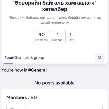
"Өсвөрийн байгаль хамгаалагч"
хөтөлбөр
"Өсвөрийн байгаль хамгаалагч" хөтөлбөрийн коммюнитид
тавтай морилно уу.
90
1
1
Members
Channel
Post
Feed
Channels & group
You're now in
#
General
No posts available
Members
:
90