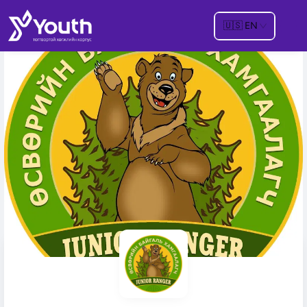
🇺🇸
EN