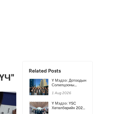
Related Posts
ҮЧ"
Y Мэдээ: Дотоодын
Солилцооны
Хөтөлбөр №1 -
1 Aug 2026
Хэнтий аймгийг
зорилоо
Y Мэдээ: YSC
Хөтөлбөрийн 2025
оны Ялагчид