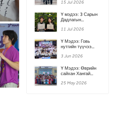
15 Jul 2026
Итали, Словени
Улсыг Зорилоо
Y мэдээ: 3 Сарын
Дадлагын
Хөтөлбөр 2026
11 Jul 2026
Y Мэдээ: Говь
нутгийн түүчээ
Өмнөговь аймагт
3 Jun 2026
Залуусын Хүч
чуулган Анх удаа
зохион
Y Мэдээ: Өврийн
байгуулагдлаа
сайхан Хангай
нутагт Залуусын
25 May 2026
Хүч чуулган 4 дэх
жилдээ