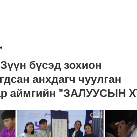
d
 Зүүн бүсэд зохион
гдсан анхдагч чуулган
ар аймгийн "ЗАЛУУСЫН Х