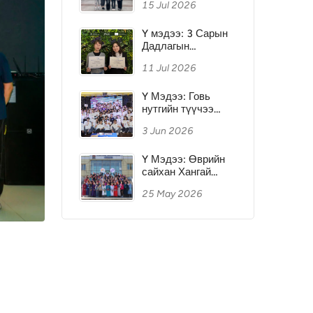
15 Jul 2026
Итали, Словени
Улсыг Зорилоо
Y мэдээ: 3 Сарын
Дадлагын
Хөтөлбөр 2026
11 Jul 2026
Y Мэдээ: Говь
нутгийн түүчээ
Өмнөговь аймагт
3 Jun 2026
Залуусын Хүч
чуулган Анх удаа
зохион
Y Мэдээ: Өврийн
байгуулагдлаа
сайхан Хангай
нутагт Залуусын
25 May 2026
Хүч чуулган 4 дэх
жилдээ