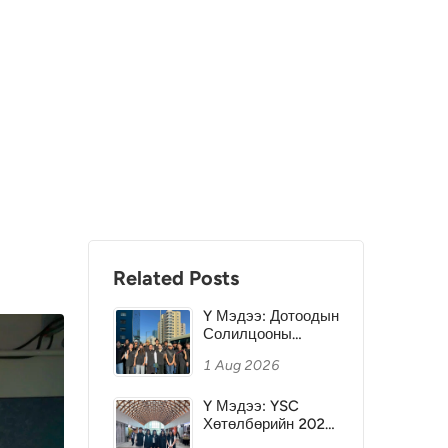
Related Posts
Y Мэдээ: Дотоодын
Солилцооны
Хөтөлбөр №1 -
1 Aug 2026
Хэнтий аймгийг
зорилоо
Y Мэдээ: YSC
Хөтөлбөрийн 2025
оны Ялагчид