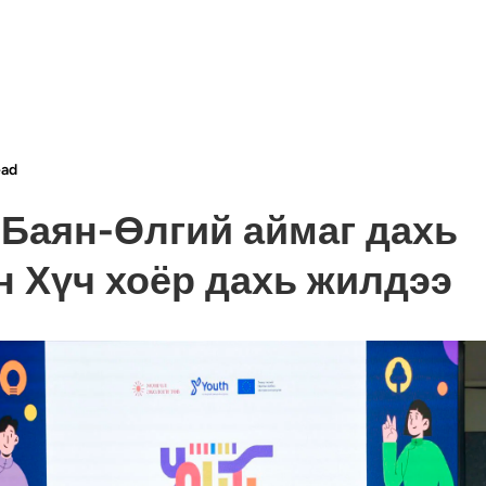
ead
 Баян-Өлгий аймаг дахь
 Хүч хоёр дахь жилдээ