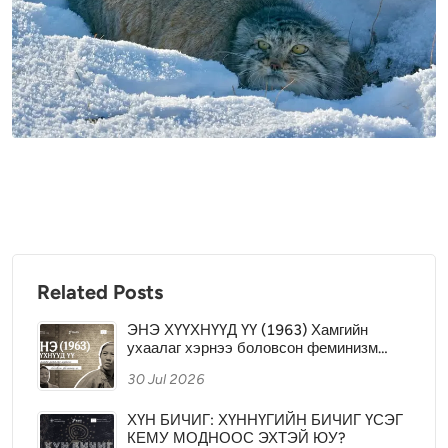
Related Posts
ЭНЭ ХҮҮХНҮҮД ҮҮ (1963) Хамгийн
ухаалаг хэрнээ боловсон феминизм…
30 Jul 2026
ХҮН БИЧИГ: ХҮННҮГИЙН БИЧИГ ҮСЭГ
КЕМУ МОДНООС ЭХТЭЙ ЮУ?